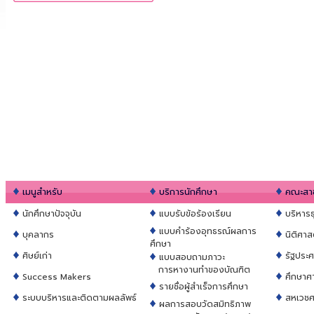
เมนูสำหรับ
บริการนักศึกษา
คณะสาข
นักศึกษาปัจจุบัน
แบบรับข้อร้องเรียน
บริหาร
แบบคำร้องอุทธรณ์ผลการ
บุคลากร
นิติศาส
ศึกษา
ศิษย์เก่า
รัฐประ
แบบสอบถามภาวะ
การหางานทำของบัณฑิต
Success Makers
ศึกษาศ
รายชื่อผู้สำเร็จการศึกษา
ระบบบริหารและติดตามผลลัพธ์
สหเวชศ
ผลการสอบวัดสมิทธิภาพ